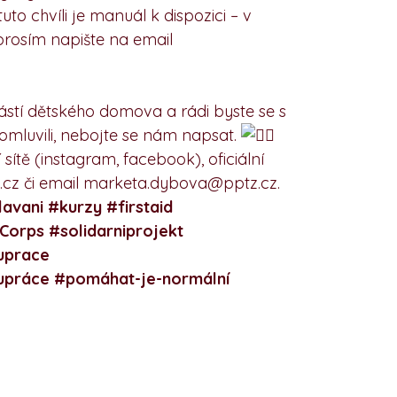
tuto chvíli je manuál k dispozici – v
rosím napište na email
ástí dětského domova a rádi byste se s
omluvili, nebojte se nám napsat.
 sítě (instagram, facebook), oficiální
cz či email marketa.dybova@pptz.cz.
avani #kurzy #firstaid
Corps #solidarniprojekt
uprace
lupráce
#pomáhat-je-normální