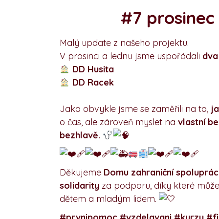
#7 prosinec
Malý update z našeho projektu.
V prosinci a lednu jsme uspořádali
dva
DD
Husita
DD
Racek
Jako obvykle jsme se zaměřili na to,
j
o čas, ale zároveň myslet na
vlastní b
bezhlavě.
Děkujeme
Domu zahraniční spoluprá
solidarity
za podporu, díky které mů
dětem a mladým lidem.
#prvnipomoc #vzdelavani #kurzy #fi